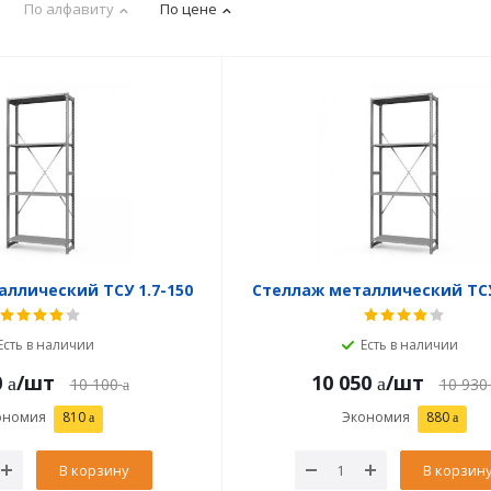
По алфавиту
По цене
ллический ТСУ 1.7-150
Стеллаж металлический ТСУ
Есть в наличии
Есть в наличии
0
/шт
10 050
/шт
10 100
10 930
ономия
810
Экономия
880
В корзину
В корзин