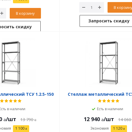
В корзин
В корзину
Запросить скидку
росить скидку
лический ТСУ 1.2.5-150
Стеллаж металлический ТСУ
Есть в наличии
Есть в наличии
0
/шт
12 940
/шт
13 790
14 060
номия
1 100
Экономия
1 120