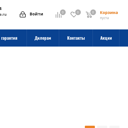
4
Корзина
0
0
0
0
Войти
e.ru
пуста
 гарантия
Дилерам
Контакты
Акции