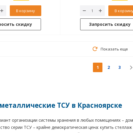
В корзину
В корзин
росить скидку
Запросить скидку
Показать еще
1
2
3
металлические ТСУ в Красноярске
иант организации системы хранения в любых помещениях – дома
ство серии ТСУ – крайне демократическая цена: купить стеллаж