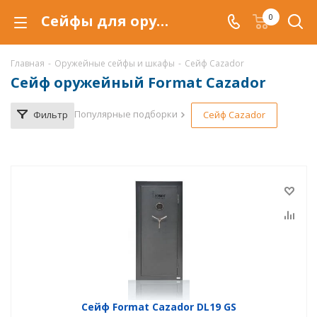
Сейфы для оружия Format Cazador купить по низкой цене в Красноярске, продажа оружейных сейфов Формат Cazador со скидкой
0
Главная
-
Оружейные сейфы и шкафы
-
Сейф Cazador
Сейф оружейный Format Cazador
Популярные подборки
Фильтр
Сейф Cazador
Сейф Format Cazador DL19 GS