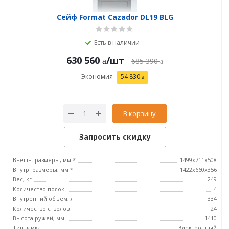
Сейф Format Cazador DL19 BLG
Есть в наличии
630 560
/шт
685 390
Экономия
54 830
В корзину
Запросить скидку
Внешн. размеры, мм *
1499x711x508
Внутр. размеры, мм *
1422x660x356
Вес, кг
249
Количество полок
4
Внутренний объем, л
334
Количество стволов
24
Высота ружей, мм
1410
Тип замка
Электронный