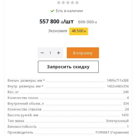
Есть в наличии
557 800
/шт
606 300
Экономия
48 500
В корзину
Запросить скидку
Внешн. размеры, мм *
1499x711x508
Внутр. размеры, мм *
1422x660x356
Вес, кг
249
Количество полок
4
Внутренний объем, л
334
Количество стволов
24
Высота ружей, мм
1410
Тип замка
Электронный
Взломостойкость
1
Производитель
FORMAT (Германия)