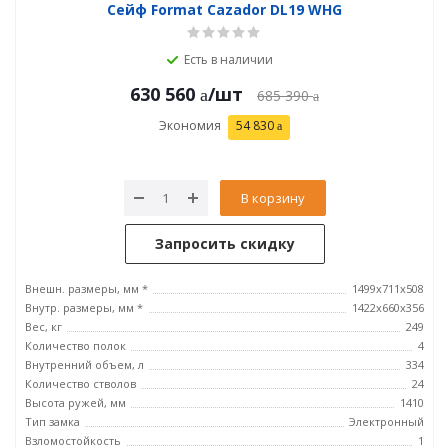
Сейф Format Cazador DL19 WHG
Есть в наличии
630 560
/шт
685 390
Экономия
54 830
В корзину
Запросить скидку
Внешн. размеры, мм *
1499x711x508
Внутр. размеры, мм *
1422x660x356
Вес, кг
249
Количество полок
4
Внутренний объем, л
334
Количество стволов
24
Высота ружей, мм
1410
Тип замка
Электронный
Взломостойкость
1