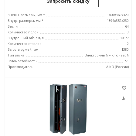
Запросить скидку
Внешн. размеры, мм *
1400x360x320
Внутр. размеры, мм *
1394x352x230
Вес, кг
64
Количество полок
3
Внутренний объем, л
101/7
Количество стволов
2
Высота ружей, мм
1380
Тип замка
Электронный + ключевой
Взломостойкость
S1
Производитель
AIKO (Россия)