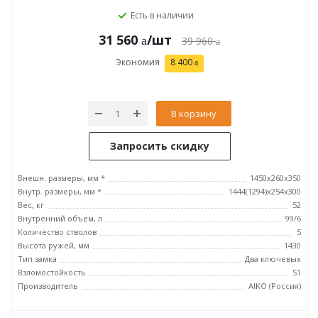
Есть в наличии
31 560
/шт
39 960
Экономия
8 400
В корзину
Запросить скидку
Внешн. размеры, мм *
1450x260x350
Внутр. размеры, мм *
1444(1294)x254x300
Вес, кг
52
Внутренний объем, л
99/6
Количество стволов
5
Высота ружей, мм
1430
Тип замка
Два ключевых
Взломостойкость
S1
Производитель
AIKO (Россия)