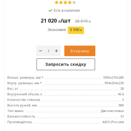
Есть в наличии
21 020
/шт
26 610
Экономия
5 590
В корзину
Запросить скидку
Внешн. размеры, мм *
1000x210x280
Внутр. размеры, мм *
994x204x230
Вес, кг
28
Внутренний объем, л
46.6
Количество стволов
3
Высота ружей, мм
980
Тип замка
Два ключевых
Взломостойкость
S1
Производитель
AIKO (Россия)