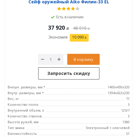
Сейф оружейный Aiko Филин-33 EL
Есть в наличии
37 920
48 010
Экономия
10 090
В корзину
Запросить скидку
Внешн. размеры, мм *
1400x430x320
Внутр. размеры, мм *
1394x422x230
Вес, кг
71
Количество полок
3
Внутренний объем, л
125/7
Количество стволов
3
Высота ружей, мм
1380
Тип замка
Электронный + ключевой
Взломостойкость
S1