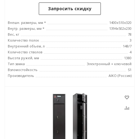
Запросить скидку
Внешн. размеры, мм *
1400x510x320
Внутр. размеры, мм *
1394x502x230
Вес, кг
78
Количество полок
3
Внутренний объем, л
148/7
Количество стволов
4
Высота ружей, мм
1380
Тип замка
Электронный + ключевой
Взломостойкость
S1
Производитель
AIKO (Россия)