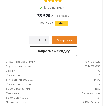
Есть в наличии
35 520
44 960
Экономия
9 440
В корзину
Запросить скидку
Внешн. размеры, мм *
1400x510x320
Внутр. размеры, мм *
1394x502x230
Вес, кг
78
Количество полок
3
Внутренний объем, л
148/7
Количество стволов
4
Высота ружей, мм
1380
Тип замка
Два ключевых
Взломостойкость
S1
Производитель
AIKO (Россия)