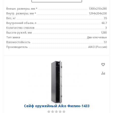
Внешн. размеры, мм *
1300x210x280
Внутр. размеры, мм *
1294x204x230
Вес, кг
35
Внутренний объем, л
60,7
Количество стволов
3
Высота ружей, мм
1280
Тип замка
Два ключевых
Взломостойкость
S1
Производитель
AIKO (Россия)
Сейф оружейный Aiko Филин-1433