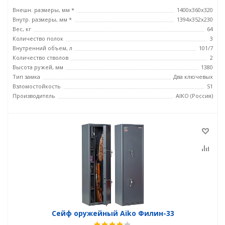
Внешн. размеры, мм *
1400x360x320
Внутр. размеры, мм *
1394x352x230
Вес, кг
64
Количество полок
3
Внутренний объем, л
101/7
Количество стволов
2
Высота ружей, мм
1380
Тип замка
Два ключевых
Взломостойкость
S1
Производитель
AIKO (Россия)
Сейф оружейный Aiko Филин-33