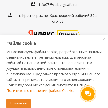
info07@valbergsafe.ru
г. Красноярск, пр. Красноярский рабочий 30а
стр. 73
Файлы cookie
Мы используем файлы cookie, разработанные нашими
2016-2026 © VALBERGSAFE.RU — Интернет-магазин
специалистами и третьими лицами, для анализа
событий на нашем веб-сайте, что позволяет нам
сейфов Valberg и металлической мебели Практик.
улучшать взаимодействие с пользователями и
Продажа сейфов для дома и офиса, металлических
обслуживание. Продолжая просмотр страниц нашего
шкафов, стеллажей, металлических дверей.
сайта, вы принимаете условия его использования.
Информация о розничных ценах, технических
Более подробные сведения смотрите в нашей
характеристиках, наличии на складе носит справочный
Политике в отношении файлов Cookie
.
характер и не является публичной офертой,
определяемой положениями из Статьи 437 ч.2 ГК РФ.
Принимаю