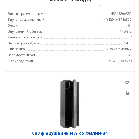
Внешн. размеры, мм *
1450x380x350
Внутр. размеры, мм *
1444(1294)x374x300
Вес, кг
64
Внутренний объем, л
145/8.2
Количество стволов
7
Высота ружей, мм
1430
Тип замка
Два ключевых
Взломостойкость
S1
Производитель
AIKO (Россия)
Сейф оружейный Aiko Филин-34