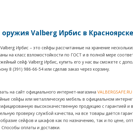
 оружия Valberg Ирбис в Красноярск
alberg Ирбис – это сейфы рассчитанные на хранение нескольких
аны на класс взломостойкости по ГОСТ и в полной мере соотве
жейный сейф Valberg Ирбис, купить его у нас вы сможете с доп
ну 8 (391) 986-66-54 или сделав заказ через корзину.
ать на сайт официального интернет-магазина
VALBERGSAFE.RU
йные сейфы или металлическую мебель в официальном интернет-
тифицированную высококачественную продукцию с гарантией и в
льную проверку службой качества, на все товары даётся гаран
бразие сейфов и шкафов как по назначению, так и по цене, опт
. Способы оплаты и доставки.