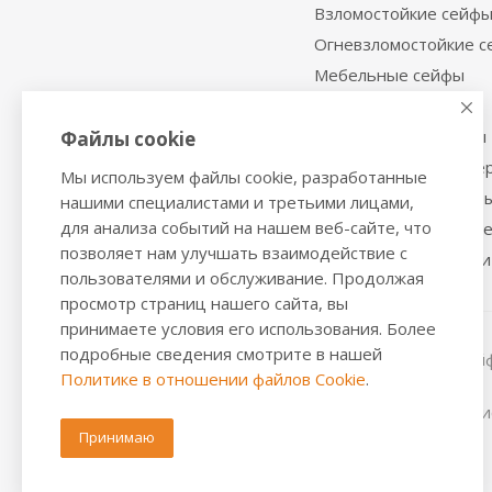
Взломостойкие сейф
Огневзломостойкие 
Мебельные сейфы
Депозитные сейфы
Встраиваемые сейфы
Файлы cookie
Сейфы с отделкой де
Мы используем файлы cookie, разработанные
Металлические шкаф
нашими специалистами и третьими лицами,
для анализа событий на нашем веб-сайте, что
Производственная м
позволяет нам улучшать взаимодействие с
Металлические двери
пользователями и обслуживание. Продолжая
просмотр страниц нашего сайта, вы
принимаете условия его использования. Более
подробные сведения смотрите в нашей
2016-2026 © VALBERGSAFE.RU — Интернет-магазин сейфо
Политике в отношении файлов Cookie
.
стеллажей, металлических дверей.
Информация о розничных ценах, технических характерис
положениями из Статьи 437 ч.2 ГК РФ.
Принимаю