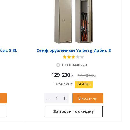
бис 5 EL
Сейф оружейный Valberg Ирбис 8
Нет в наличии
129 630
144 040
Экономия
14 410
у
В корзину
Запросить скидку