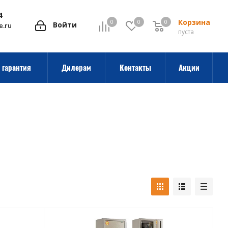
4
Корзина
0
0
0
0
Войти
e.ru
пуста
 гарантия
Дилерам
Контакты
Акции