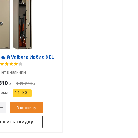
ый Valberg Ирбис 8 EL
Нет в наличии
310
149 240
номия
14 930
В корзину
росить скидку