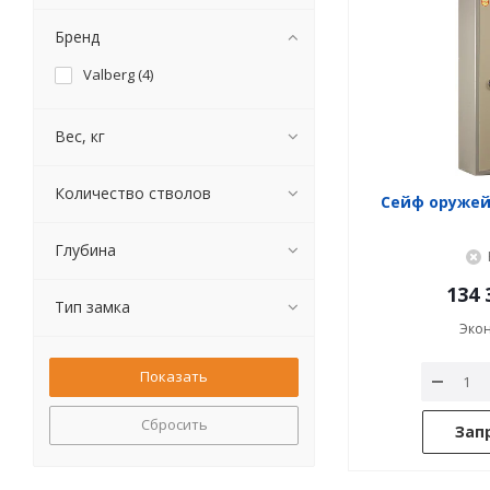
Бренд
Valberg (
4
)
Вес, кг
Количество стволов
Сейф оружейн
Глубина
134 
Тип замка
Эко
Сбросить
Зап