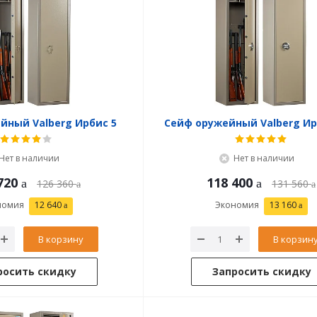
йный Valberg Ирбис 5
Сейф оружейный Valberg Ир
Нет в наличии
Нет в наличии
720
118 400
126 360
131 560
номия
12 640
Экономия
13 160
В корзину
В корзин
росить скидку
Запросить скидку