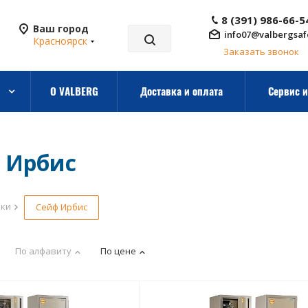
8 (391) 986-66-5
Ваш город
info07@valbergsaf
Красноярск
Заказать звонок
О VALBERG
Доставка и оплата
Сервис и
 Ирбис
рки
Сейф Ирбис
По алфавиту
По цене