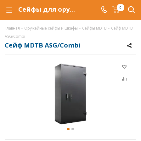
Сейфы для оружия MDTB ASG/Combi купить по низкой цене в Красноярске, продажа оружейных сейфов MDTB ASG/Combi
0
Главная
-
Оружейные сейфы и шкафы
-
Сейфы MDTB
-
Сейф MDTB
ASG/Combi
Сейф MDTB ASG/Combi