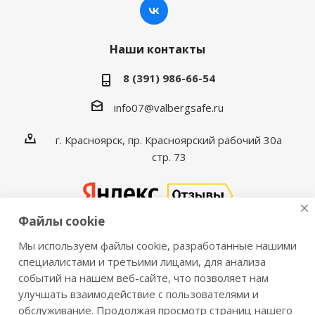
Наши контакты
8 (391) 986-66-54
info07@valbergsafe.ru
г. Красноярск, пр. Красноярский рабочий 30а
стр. 73
Файлы cookie
Мы используем файлы cookie, разработанные нашими
2016-2026 © VALBERGSAFE.RU — Интернет-магазин
специалистами и третьими лицами, для анализа
событий на нашем веб-сайте, что позволяет нам
сейфов Valberg и металлической мебели Практик.
улучшать взаимодействие с пользователями и
Продажа сейфов для дома и офиса, металлических
обслуживание. Продолжая просмотр страниц нашего
шкафов, стеллажей, металлических дверей.