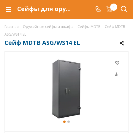
Сейфы для оружия MDTB ASG/WS14 EL купить по низкой цене в Красноярске, продажа оружейных сейфов MDTB ASG/WS14 EL
0
Главная
-
Оружейные сейфы и шкафы
-
Сейфы MDTB
-
Сейф MDTB
ASG/WS14 EL
Сейф MDTB ASG/WS14 EL