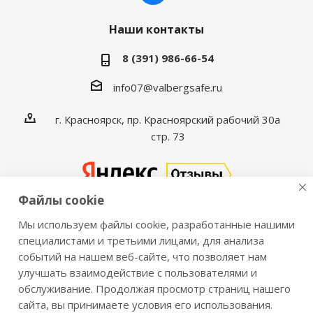
Наши контакты
8 (391) 986-66-54
info07@valbergsafe.ru
г. Красноярск, пр. Красноярский рабочий 30а
стр. 73
Файлы cookie
Мы используем файлы cookie, разработанные нашими
2016-2026 © VALBERGSAFE.RU — Интернет-магазин
специалистами и третьими лицами, для анализа
событий на нашем веб-сайте, что позволяет нам
сейфов Valberg и металлической мебели Практик.
улучшать взаимодействие с пользователями и
Продажа сейфов для дома и офиса, металлических
обслуживание. Продолжая просмотр страниц нашего
шкафов, стеллажей, металлических дверей.
сайта, вы принимаете условия его использования.
Информация о розничных ценах, технических