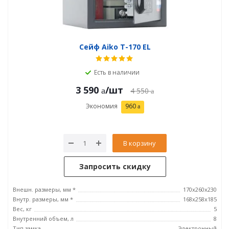
Сейф Aiko T-170 EL
Есть в наличии
3 590
/шт
4 550
Экономия
960
В корзину
Запросить скидку
Внешн. размеры, мм *
170x260x230
Внутр. размеры, мм *
168x258x185
Вес, кг
5
Внутренний объем, л
8
Тип замка
Электронный