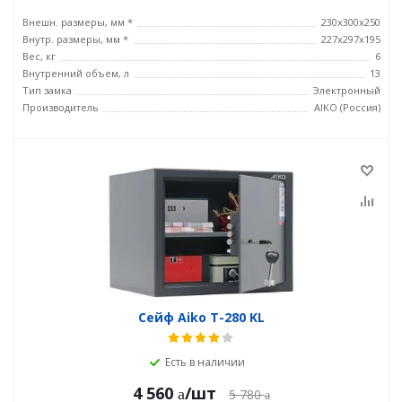
Внешн. размеры, мм *
230x300x250
Внутр. размеры, мм *
227x297x195
Вес, кг
6
Внутренний объем, л
13
Тип замка
Электронный
Производитель
AIKO (Россия)
Сейф Aiko T-280 KL
Есть в наличии
4 560
/шт
5 780