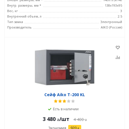
Внутр. размеры, мм *
138x193x95
Вес, кг
3
Внутренний объем, л
2.5
Тип замка
Электронный
Производитель
AIKO (Россия)
Сейф Aiko T-200 KL
Есть в наличии
3 480
/шт
4 400
Экономия
920