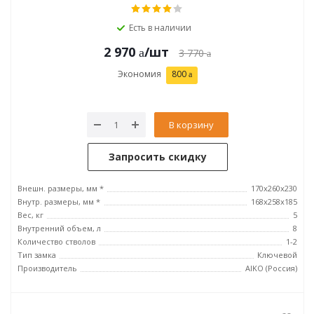
Есть в наличии
2 970
/шт
3 770
Экономия
800
В корзину
Запросить скидку
Внешн. размеры, мм *
170x260x230
Внутр. размеры, мм *
168x258x185
Вес, кг
5
Внутренний объем, л
8
Количество стволов
1-2
Тип замка
Ключевой
Производитель
AIKO (Россия)