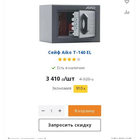
Сейф Aiko T-140 EL
Есть в наличии
3 410
/шт
4 320
Экономия
910
В корзину
Запросить скидку
Внешн. размеры, мм *
140x195x140