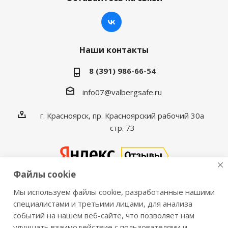
Наши контакты
8 (391) 986-66-54
info07@valbergsafe.ru
г. Красноярск, пр. Красноярский рабочий 30а
стр. 73
Файлы cookie
Мы используем файлы cookie, разработанные нашими
2016-2026 © VALBERGSAFE.RU — Интернет-магазин
специалистами и третьими лицами, для анализа
событий на нашем веб-сайте, что позволяет нам
сейфов Valberg и металлической мебели Практик.
улучшать взаимодействие с пользователями и
Продажа сейфов для дома и офиса, металлических