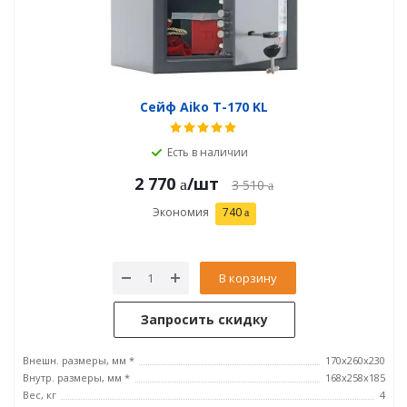
Сейф Aiko T-170 KL
Есть в наличии
2 770
/шт
3 510
Экономия
740
В корзину
Запросить скидку
Внешн. размеры, мм *
170x260x230
Внутр. размеры, мм *
168x258x185
Вес, кг
4