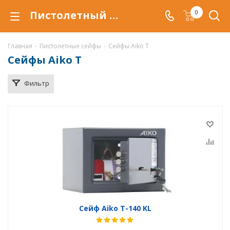
Пистолетный сейф Aiko T купить в Красноярске, сейф Aiko T для пистолетов по низкой цене с доставкой.
0
Главная
-
Пистолетные сейфы
-
Сейфы Aiko T
Сейфы Aiko T
Фильтр
Сейф Aiko T-140 KL