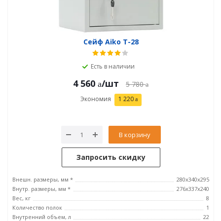
Сейф Aiko T-28
Есть в наличии
4 560
/шт
5 780
Экономия
1 220
В корзину
Запросить скидку
Внешн. размеры, мм *
280x340x295
Внутр. размеры, мм *
276x337x240
Вес, кг
8
Количество полок
1
Внутренний объем, л
22