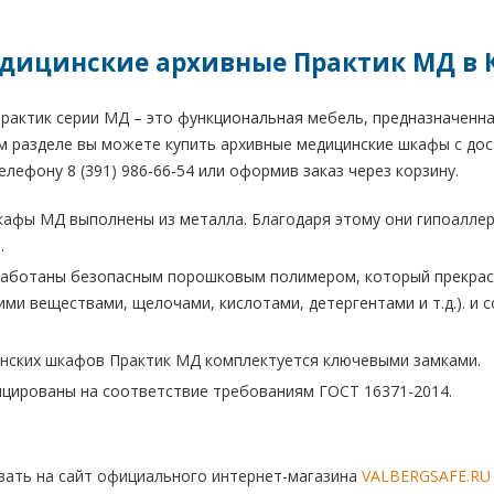
ицинские архивные Практик МД в 
актик серии МД – это функциональная мебель, предназначенна
м разделе вы можете купить архивные медицинские шкафы с дост
елефону 8 (391) 986-66-54 или оформив заказ через корзину.
афы МД выполнены из металла. Благодаря этому они гипоаллерг
.
работаны безопасным порошковым полимером, который прекрас
ми веществами, щелочами, кислотами, детергентами и т.д.). и с
нских шкафов Практик МД комплектуется ключевыми замками.
цированы на соответствие требованиям ГОСТ 16371-2014.
ать на сайт официального интернет-магазина
VALBERGSAFE.RU