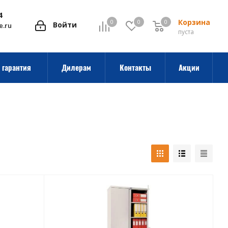
4
Корзина
0
0
0
0
Войти
e.ru
пуста
 гарантия
Дилерам
Контакты
Акции