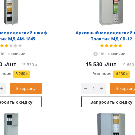
 медицинский шкаф
Архивный медицинский
тик МД АМ-1845
Практик МД CB-12
Нет в наличии
Нет в наличии
0
/шт
15 530
/шт
15 530
19 660
номия
3 260
Экономия
4 130
В корзину
В корзин
росить скидку
Запросить скидку