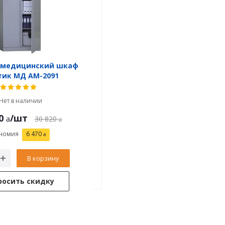
 медицинский шкаф
тик МД АМ-2091
Нет в наличии
0
/шт
30 820
номия
6 470
В корзину
росить скидку