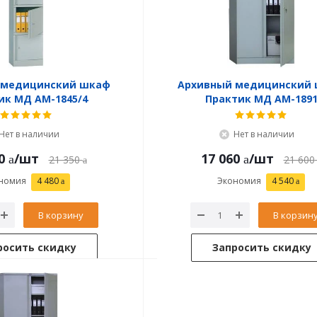
 медицинский шкаф
Архивный медицинский
ик МД АМ-1845/4
Практик МД АМ-189
Нет в наличии
Нет в наличии
0
/шт
17 060
/шт
21 350
21 600
номия
4 480
Экономия
4 540
В корзину
В корзин
росить скидку
Запросить скидку