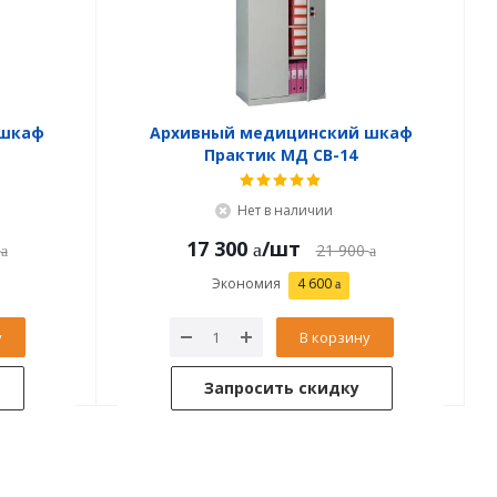
 шкаф
Архивный медицинский шкаф
1
Практик МД CB-14
Нет в наличии
17 300
/шт
21 900
Экономия
4 600
у
В корзину
Запросить скидку