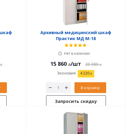
 шкаф
Архивный медицинский шкаф
Практик МД М-18
Нет в наличии
15 860
/шт
20 080
Экономия
4 220
у
В корзину
Запросить скидку