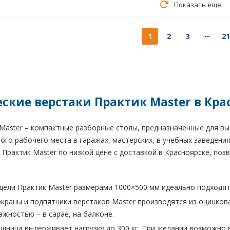
Показать еще
1
2
3
21
ские верстаки Практик Master в Кра
Master – компактные разборные столы, предназначенные для вы
ого рабочего места в гаражах, мастерских, в учебных заведени
 Практик Master по низкой цене с доставкой в Красноярске, поз
ели Практик Master размерами 1000×500 мм идеально подходя
экраны и подпятники верстаков Master производятся из оцинков
жностью – в сарае, на балконе.
шница выдерживает нагрузку до 300 кг. При желании возможно 