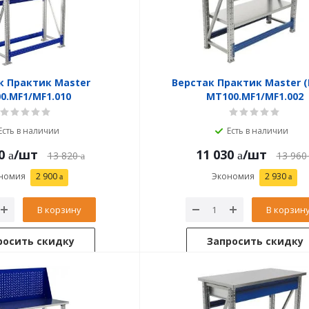
к Практик Master
Верстак Практик Master (
0.MF1/MF1.010
MT100.MF1/MF1.002
Есть в наличии
Есть в наличии
0
/шт
11 030
/шт
13 820
13 960
номия
2 900
Экономия
2 930
В корзину
В корзин
росить скидку
Запросить скидку