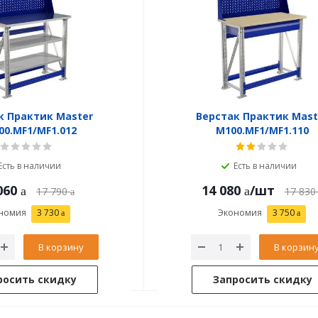
к Практик Master
Верстак Практик Mast
0.MF1/MF1.012
M100.MF1/MF1.110
Есть в наличии
Есть в наличии
060
14 080
/шт
17 790
17 830
номия
3 730
Экономия
3 750
В корзину
В корзин
росить скидку
Запросить скидку