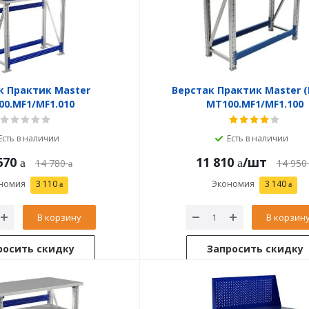
к Практик Master
Верстак Практик Master (
0.MF1/MF1.010
MT100.MF1/MF1.100
Есть в наличии
Есть в наличии
670
11 810
/шт
14 780
14 950
номия
3 110
Экономия
3 140
В корзину
В корзин
росить скидку
Запросить скидку