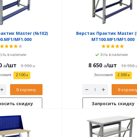
актик Master (№102)
Верстак Практик Master (
0.MF1/MF1.000
MT100.MF1/MF1.000
Есть в наличии
Есть в наличии
0
/шт
8 650
/шт
9 990
10 950
номия
2 100
Экономия
2 300
В корзину
В корзин
росить скидку
Запросить скидку