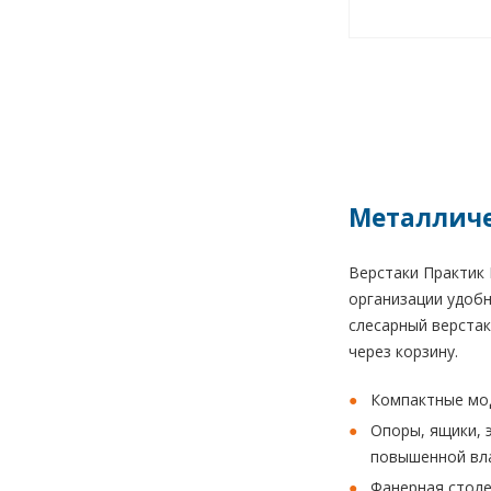
Металличе
Верстаки Практик 
организации удобн
слесарный верстак
через корзину.
Компактные мод
Опоры, ящики, 
повышенной вла
Фанерная столе