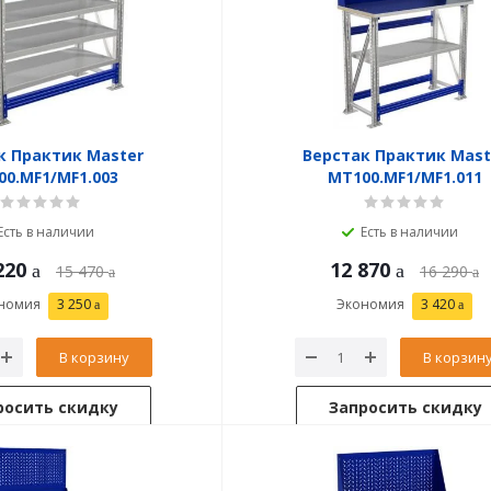
к Практик Master
Верстак Практик Mast
0.MF1/MF1.003
MT100.MF1/MF1.011
Есть в наличии
Есть в наличии
220
12 870
15 470
16 290
номия
3 250
Экономия
3 420
В корзину
В корзин
росить скидку
Запросить скидку