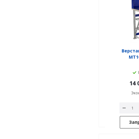
Верста
MT10
14 
Эко
Зап