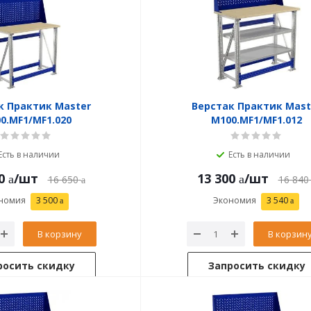
к Практик Master
Верстак Практик Mast
0.MF1/MF1.020
M100.MF1/MF1.012
Есть в наличии
Есть в наличии
0
/шт
13 300
/шт
16 650
16 840
номия
3 500
Экономия
3 540
В корзину
В корзин
росить скидку
Запросить скидку