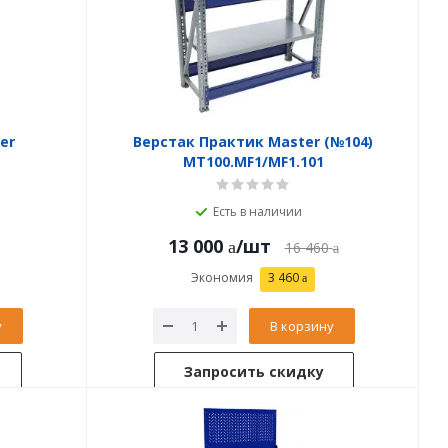
er
Верстак Практик Master (№104)
MT100.MF1/MF1.101
Есть в наличии
13 000
/шт
16 460
Экономия
3 460
у
В корзину
Запросить скидку