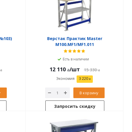
№103)
Верстак Практик Master
M100.MF1/MF1.011
Есть в наличии
12 110
/шт
15 330
Экономия
3 220
у
В корзину
Запросить скидку