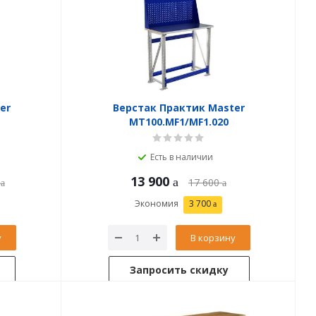
er
Верстак Практик Master
MT100.MF1/MF1.020
Есть в наличии
13 900
17 600
Экономия
3 700
у
В корзину
Запросить скидку