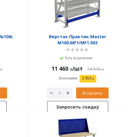
№106)
Верстак Практик Master
M100.MF1/MF1.003
Есть в наличии
11 460
/шт
14 510
Экономия
3 050
у
В корзину
Запросить скидку