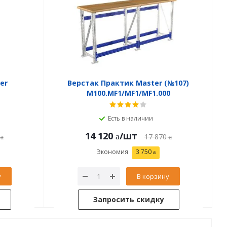
er
Верстак Практик Master (№107)
M100.MF1/MF1/MF1.000
Есть в наличии
14 120
/шт
17 870
Экономия
3 750
у
В корзину
Запросить скидку