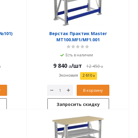
№101)
Верстак Практик Master
MT100.MF1/MF1.001
Есть в наличии
9 840
/шт
12 450
Экономия
2 610
у
В корзину
Запросить скидку