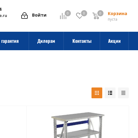
4
Корзина
0
0
0
0
Войти
e.ru
пуста
 гарантия
Дилерам
Контакты
Акции